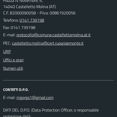
Piazza IV Novembre, 4,
14040 Castelletto Molina (AT)
C.F. 82000090058 - P.Iva: 00861920056
Telefono:
0141 739198
Fax: 0141 739198
E-mail:
PEC:
URP
Uffici e orari
Numeri utili
CONTATTI D.P.O.
E-mail:
DATI DEL D.P.O. (Data Protection Officer, o responsabile
protezione dati):