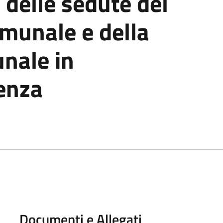
delle sedute del
munale e della
nale in
enza
Documenti e Allegati