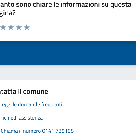
anto sono chiare le informazioni su questa
gina?
a da 1 a 5 stelle la pagina
ta 1 stelle su 5
Valuta 2 stelle su 5
Valuta 3 stelle su 5
Valuta 4 stelle su 5
Valuta 5 stelle su 5
tatta il comune
Leggi le domande frequenti
Richiedi assistenza
Chiama il numero 0141 739198