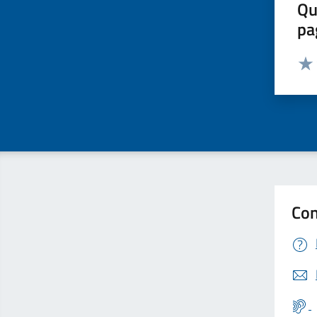
Qu
pa
Valut
Valu
Con