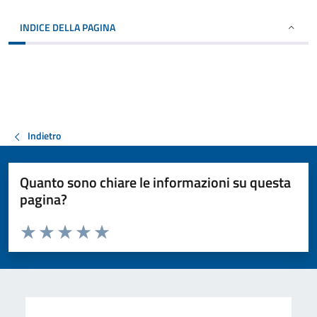
INDICE DELLA PAGINA
Indietro
Quanto sono chiare le informazioni su questa
pagina?
Valuta da 1 a 5 stelle la pagina
Valuta 1 stelle su 5
Valuta 2 stelle su 5
Valuta 3 stelle su 5
Valuta 4 stelle su 5
Valuta 5 stelle su 5