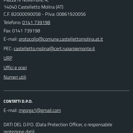
14040 Castelletto Molina (AT)
C.F. 82000090058 - P.Iva: 00861920056
Telefono:
0141 739198
Fax: 0141 739198
E-mail:
PEC:
URP
Uffici e orari
Numeri utili
CONTATTI D.P.O.
E-mail:
DATI DEL D.P.O. (Data Protection Officer, o responsabile
protezione dati):