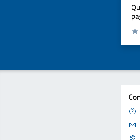
Qu
pa
Valut
Valu
Con