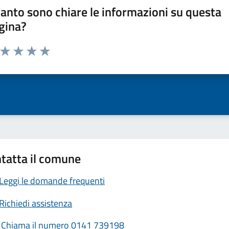
anto sono chiare le informazioni su questa
gina?
a da 1 a 5 stelle la pagina
ta 1 stelle su 5
Valuta 2 stelle su 5
Valuta 3 stelle su 5
Valuta 4 stelle su 5
Valuta 5 stelle su 5
tatta il comune
Leggi le domande frequenti
Richiedi assistenza
Chiama il numero 0141 739198